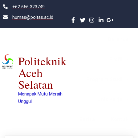
+62 656 323749
humas@poltas.ac.id
Beranda
Politeknik
Profil
Aceh
Program Studi
Selatan
Menapak Mutu Meraih
Unit Kerja
Unggul
Berita
Kontak