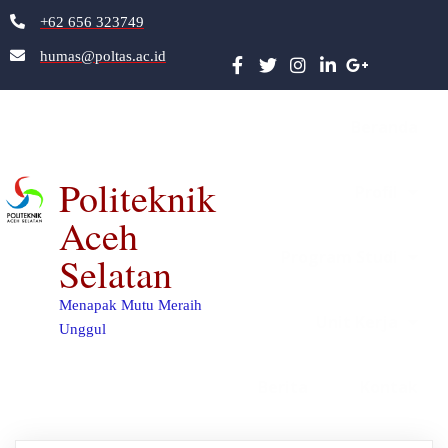
+62 656 323749
humas@poltas.ac.id
Beranda
Politeknik
Profil
Aceh
Program Studi
Selatan
Menapak Mutu Meraih
Unit Kerja
Unggul
Berita
Kontak