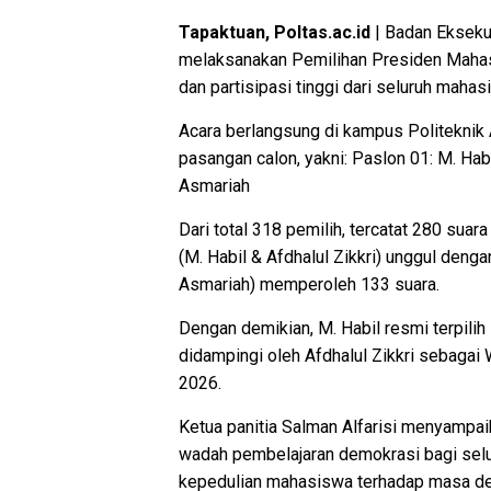
Tapaktuan, Poltas.ac.id
| Badan Ekseku
melaksanakan Pemilihan Presiden Mahas
dan partisipasi tinggi dari seluruh maha
Acara berlangsung di kampus Politeknik A
pasangan calon, yakni: Paslon 01: M. Hab
Asmariah
Dari total 318 pemilih, tercatat 280 suar
(M. Habil & Afdhalul Zikkri) unggul deng
Asmariah) memperoleh 133 suara.
Dengan demikian, M. Habil resmi terpili
didampingi oleh Afdhalul Zikkri sebaga
2026.
Ketua panitia Salman Alfarisi menyampaik
wadah pembelajaran demokrasi bagi selu
kepedulian mahasiswa terhadap masa d