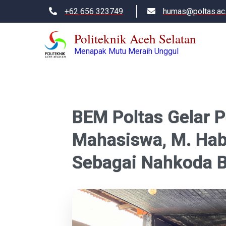
+62 656 323749
humas@poltas.ac.
Politeknik Aceh Selatan
Menapak Mutu Meraih Unggul
BEM Poltas Gelar P
Mahasiswa, M. Habil
Sebagai Nahkoda 